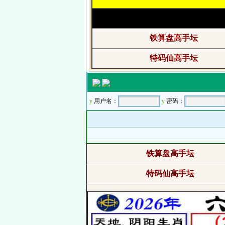
铁算盘高手坛
特码仙高手坛
y
用户名：
y
密码：
铁算盘高手坛
特码仙高手坛