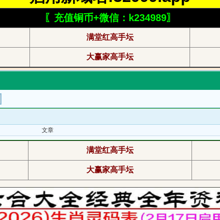
〖充值铜币+微信：k234989〗
满堂红高手坛
大赢家高手坛
文章
满堂红高手坛
大赢家高手坛