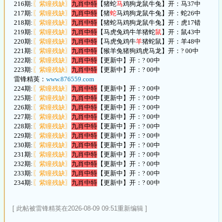
216期:
〖紫瞳残缺〗
九肖中特
【猪蛇
马
鸡狗龙鼠牛兔】开：马37中
217期:
〖紫瞳残缺〗
九肖中特
【猪
蛇
马鸡狗龙鼠牛兔】开：蛇26中
218期:
〖紫瞳残缺〗
九肖中特
【猪蛇马鸡狗龙鼠牛兔】开：虎17错
219期:
〖紫瞳残缺〗
九肖中特
【马虎兔鸡牛羊猪蛇
鼠
】开：鼠43中
220期:
〖紫瞳残缺〗
九肖中特
【马虎兔鸡牛
羊
猪蛇鼠】开：羊48中
221期:
〖紫瞳残缺〗
九肖中特
【猴羊兔猪狗鸡虎马龙】开：? 00中
222期:
〖紫瞳残缺〗
九肖中特
【更新中】开：? 00中
223期:
〖紫瞳残缺〗
九肖中特
【更新中】开：? 00中
雷锋精英：
www.876559.com
224期:
〖紫瞳残缺〗
九肖中特
【更新中】开：? 00中
225期:
〖紫瞳残缺〗
九肖中特
【更新中】开：? 00中
226期:
〖紫瞳残缺〗
九肖中特
【更新中】开：? 00中
227期:
〖紫瞳残缺〗
九肖中特
【更新中】开：? 00中
228期:
〖紫瞳残缺〗
九肖中特
【更新中】开：? 00中
229期:
〖紫瞳残缺〗
九肖中特
【更新中】开：? 00中
230期:
〖紫瞳残缺〗
九肖中特
【更新中】开：? 00中
231期:
〖紫瞳残缺〗
九肖中特
【更新中】开：? 00中
232期:
〖紫瞳残缺〗
九肖中特
【更新中】开：? 00中
233期:
〖紫瞳残缺〗
九肖中特
【更新中】开：? 00中
234期:
〖紫瞳残缺〗
九肖中特
【更新中】开：? 00中
[ 此帖被雷锋精英在2026-08-09 09:51重新编辑 ]