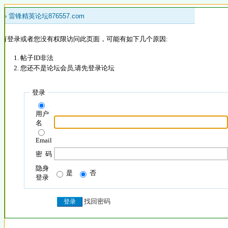
 »
雷锋精英论坛876557.com
没有登录或者您没有权限访问此页面，可能有如下几个原因:
帖子ID非法
您还不是论坛会员,请先登录论坛
登录
用户
名
Email
密 码
隐身
是
否
登录
找回密码