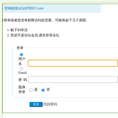
 »
雷锋精英论坛876557.com
没有登录或者您没有权限访问此页面，可能有如下几个原因:
帖子ID非法
您还不是论坛会员,请先登录论坛
登录
用户
名
Email
密 码
隐身
是
否
登录
找回密码