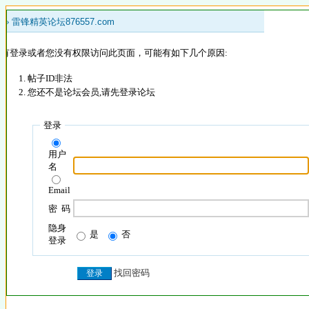
 »
雷锋精英论坛876557.com
没有登录或者您没有权限访问此页面，可能有如下几个原因:
帖子ID非法
您还不是论坛会员,请先登录论坛
登录
用户
名
Email
密 码
隐身
是
否
登录
找回密码