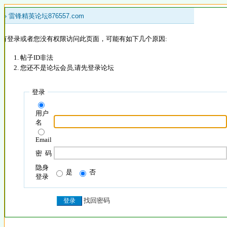
 »
雷锋精英论坛876557.com
没有登录或者您没有权限访问此页面，可能有如下几个原因:
帖子ID非法
您还不是论坛会员,请先登录论坛
登录
用户
名
Email
密 码
隐身
是
否
登录
找回密码