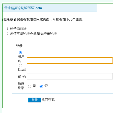
 »
雷锋精英论坛876557.com
没有登录或者您没有权限访问此页面，可能有如下几个原因:
帖子ID非法
您还不是论坛会员,请先登录论坛
登录
用户
名
Email
密 码
隐身
是
否
登录
找回密码